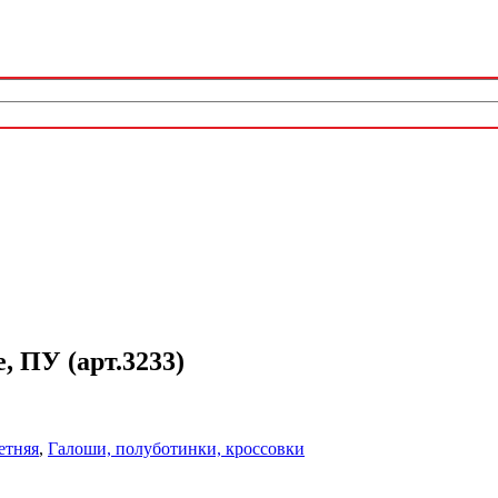
 ПУ (арт.3233)
етняя
,
Галоши, полуботинки, кроссовки