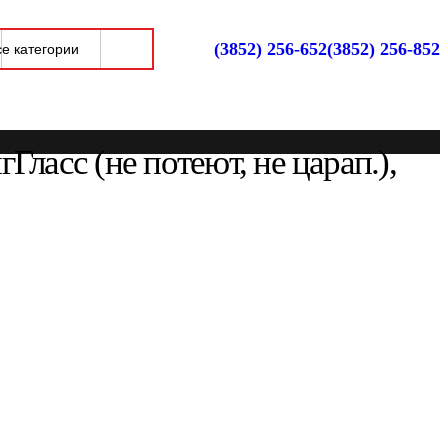
(3852) 256-652
(3852) 256-852
сс (не потеют, не царап.),