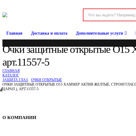
Главная
Доставка и оплата
Дополнительные услуги
Очки защитные открытые О15 Х
арт.11557-5
ГЛАВНАЯ
КАТАЛОГ
ЗАЩИТА ГЛАЗ
,
ОЧКИ ОТКРЫТЫЕ
ОЧКИ ЗАЩИТНЫЕ ОТКРЫТЫЕ О15 ХАММЕР АКТИВ ЖЕЛТЫЕ, СТРОНГГЛАСС 
ЦАРАП.), АРТ.11557-5
Спецодежда в Барнауле
О КОМПАНИИ