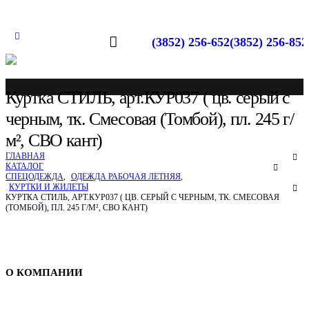
(3852) 256-652
(3852) 256-852
Куртка СТИЛЬ, арт.КУР037 ( цв. серый с
черным, тк. Смесовая (Томбой), пл. 245 г/
м², СВО кант)
ГЛАВНАЯ
КАТАЛОГ
СПЕЦОДЕЖДА
,
ОДЕЖДА РАБОЧАЯ ЛЕТНЯЯ
,
КУРТКИ И ЖИЛЕТЫ
КУРТКА СТИЛЬ, АРТ.КУР037 ( ЦВ. СЕРЫЙ С ЧЕРНЫМ, ТК. СМЕСОВАЯ
(ТОМБОЙ), ПЛ. 245 Г/М², СВО КАНТ)
Спецодежда в Барнауле
О КОМПАНИИ