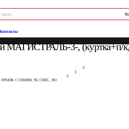
Контакты
МАГИСТРАЛЬ-3-, (куртка+п/к, цв
ОРАНЖ. С СИНИМ, ТК. СМЕС., ВО