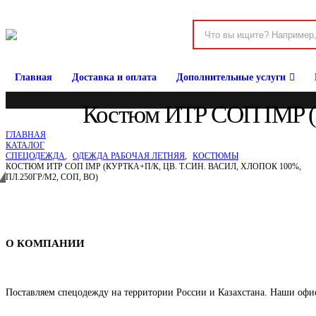
Главная
Доставка и оплата
Дополнительные услуги
Костюм ИТР СОП IMP (ку
ГЛАВНАЯ
КАТАЛОГ
СПЕЦОДЕЖДА
,
ОДЕЖДА РАБОЧАЯ ЛЕТНЯЯ
,
КОСТЮМЫ
КОСТЮМ ИТР СОП IMP (КУРТКА+П/К, ЦВ. Т.СИН. ВАСИЛ, ХЛОПОК 100%,
ПЛ.250ГР/М2, СОП, ВО)
Спецодежда в Барнауле
О КОМПАНИИ
Поставляем спецодежду на территории России и Казахстана. Наши офи