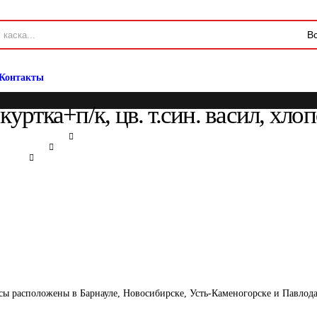
Контакты
ртка+п/к, цв. т.син. васил, хло
сы расположены в Барнауле, Новосибирске, Усть-Каменогорске и Павлод