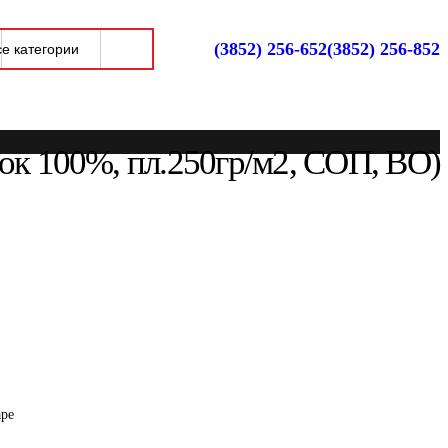
(3852) 256-652
(3852) 256-852
пок 100%, пл.250гр/м2, СОП, ВО)
аре